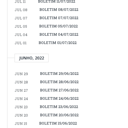
BOLETIM 11/07/2022
JUL 11
BOLETIM 08/07/2022
JUL 08
BOLETIM 07/07/2022
JUL 07
BOLETIM 05/07/2022
JUL 05
BOLETIM 04/07/2022
JUL 04
BOLETIM 01/07/2022
JUL 01
JUNHO, 2022
BOLETIM 29/06/2022
JUN 29
BOLETIM 28/06/2022
JUN 28
BOLETIM 27/06/2022
JUN 27
BOLETIM 24/06/2022
JUN 24
BOLETIM 23/06/2022
JUN 23
BOLETIM 20/06/2022
JUN 20
BOLETIM 15/06/2022
JUN 15