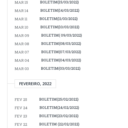
BOLETIM(15/03/2022)
MAR 15
BOLETIM(14/03/2022)
MAR 14
BOLETIM(11/03/2022)
MAR 11
BOLETIM(10/03/2022)
MAR 10
BOLETIM( 09/03/2022)
MAR 09
BOLETIM(08/03/2022)
MAR 08
BOLETIM(07/03/2022)
MAR 07
BOLETIM(04/03/2022)
MAR 04
BOLETIM(03/03/2022)
MAR 03
FEVEREIRO, 2022
BOLETIM(25/02/2022)
FEV 25
BOLETIM(24/02/2022)
FEV 24
BOLETIM(23/02/2022)
FEV 23
BOLETIM (22/02/2022)
FEV 22