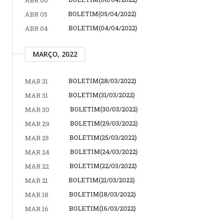
ABR 06
BOLETIM(05/04/2022)
ABR 05
BOLETIM(04/04/2022)
ABR 04
MARÇO, 2022
BOLETIM(28/03/2022)
MAR 31
BOLETIM(31/03/2022)
MAR 31
BOLETIM(30/03/2022)
MAR 30
BOLETIM(29/03/2022)
MAR 29
BOLETIM(25/03/2022)
MAR 25
BOLETIM(24/03/2022)
MAR 24
BOLETIM(22/03/2022)
MAR 22
BOLETIM(21/03/2022)
MAR 21
BOLETIM(18/03/2022)
MAR 18
BOLETIM(16/03/2022)
MAR 16