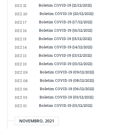
Boletim COVID-19 (21/12/2021)
DEZ 21
Boletim COVID-19 (20/12/2021)
DEZ 20
Boletim COVID-19 (17/12/2021)
DEZ 17
Boletim COVID-19 (16/12/2021)
DEZ 16
Boletim COVID-19 (15/12/2021)
DEZ 15
Boletim COVID-19 (14/12/2021)
DEZ 14
Boletim COVID-19 (13/12/2021)
DEZ 13
Boletim COVID-19 (10/12/2021)
DEZ 10
Boletim COVID-19 (09/12/2021)
DEZ 09
Boletim COVID-19 (08/12/2021)
DEZ 08
Boletim COVID-19 (06/12/2021)
DEZ 06
Boletim COVID-19 (03/12/2021)
DEZ 03
Boletim COVID-19 (01/12/2021)
DEZ 01
NOVEMBRO, 2021