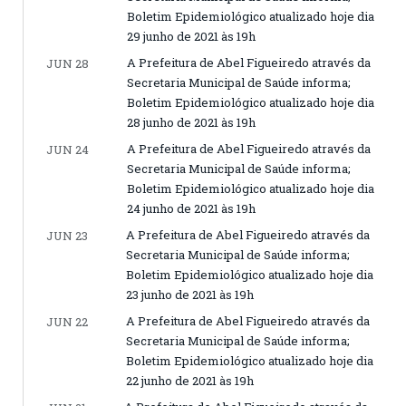
Boletim Epidemiológico atualizado hoje dia
29 junho de 2021 às 19h
A Prefeitura de Abel Figueiredo através da
JUN 28
Secretaria Municipal de Saúde informa;
Boletim Epidemiológico atualizado hoje dia
28 junho de 2021 às 19h
A Prefeitura de Abel Figueiredo através da
JUN 24
Secretaria Municipal de Saúde informa;
Boletim Epidemiológico atualizado hoje dia
24 junho de 2021 às 19h
A Prefeitura de Abel Figueiredo através da
JUN 23
Secretaria Municipal de Saúde informa;
Boletim Epidemiológico atualizado hoje dia
23 junho de 2021 às 19h
A Prefeitura de Abel Figueiredo através da
JUN 22
Secretaria Municipal de Saúde informa;
Boletim Epidemiológico atualizado hoje dia
22 junho de 2021 às 19h