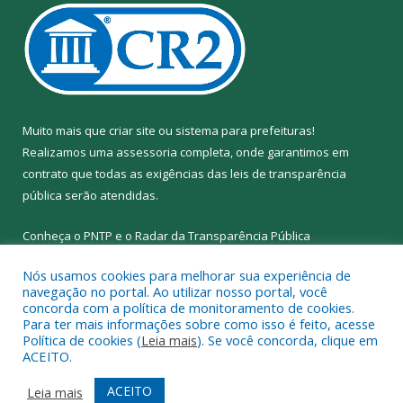
Muito mais que
criar site
ou
sistema para prefeituras
!
Realizamos uma
assessoria
completa, onde garantimos em
contrato que todas as exigências das
leis de transparência
pública
serão atendidas.
Conheça o
PNTP
e o
Radar da Transparência Pública
Nós usamos cookies para melhorar sua experiência de
navegação no portal. Ao utilizar nosso portal, você
concorda com a política de monitoramento de cookies.
Para ter mais informações sobre como isso é feito, acesse
Todos os direitos reservados a Prefeitura Municipal de Abel
Política de cookies (
Leia mais
). Se você concorda, clique em
Figueiredo.
ACEITO.
Mapa do Site
Acessar Área Administrativa
ACEITO
Leia mais