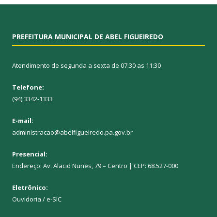
PREFEITURA MUNICIPAL DE ABEL FIGUEIREDO
Atendimento de segunda a sexta de 07:30 as 11:30
Telefone:
(94) 3342-1333
E-mail:
administracao@abelfigueiredo.pa.gov.br
Presencial:
Endereço: Av. Alacid Nunes, 79 – Centro | CEP: 68.527-000
Eletrônico:
Ouvidoria
/
e-SIC