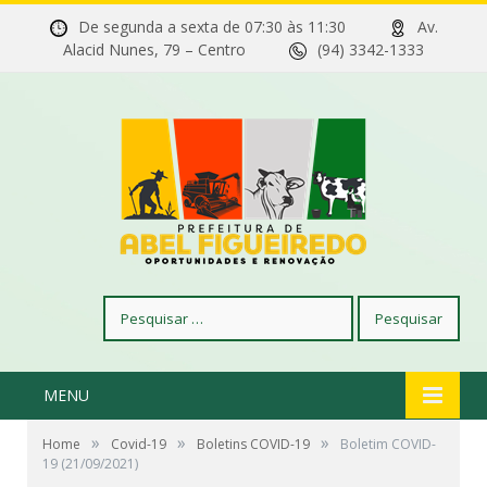
De segunda a sexta de 07:30 às 11:30
Av.
Alacid Nunes, 79 – Centro
(94) 3342-1333
Pesquisar
por:
MENU
»
»
»
Home
Covid-19
Boletins COVID-19
Boletim COVID-
19 (21/09/2021)