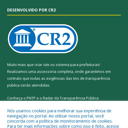
DESENVOLVIDO POR CR2
Muito mais que
criar site
ou
sistema para prefeituras
!
Realizamos uma
assessoria
completa, onde garantimos em
contrato que todas as exigências das
leis de transparência
pública
serão atendidas.
Conheça o
PNTP
e o
Radar da Transparência Pública
Nós usamos cookies para melhorar sua experiência de
navegação no portal. Ao utilizar nosso portal, você
concorda com a política de monitoramento de cookies.
Para ter mais informações sobre como isso é feito, acesse
Todos os direitos reservados a Prefeitura Municipal de Abel