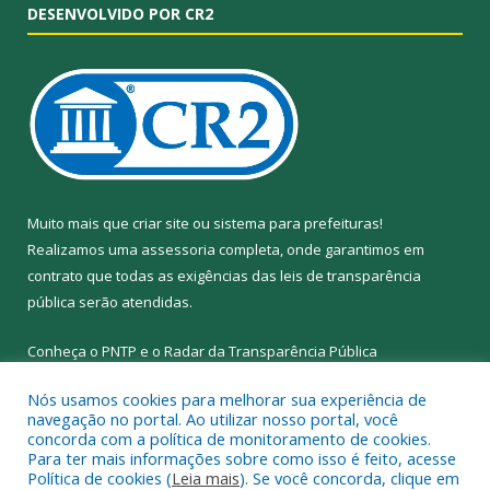
DESENVOLVIDO POR CR2
Muito mais que
criar site
ou
sistema para prefeituras
!
Realizamos uma
assessoria
completa, onde garantimos em
contrato que todas as exigências das
leis de transparência
pública
serão atendidas.
Conheça o
PNTP
e o
Radar da Transparência Pública
Nós usamos cookies para melhorar sua experiência de
navegação no portal. Ao utilizar nosso portal, você
concorda com a política de monitoramento de cookies.
Para ter mais informações sobre como isso é feito, acesse
Todos os direitos reservados a Prefeitura Municipal de Abel
Política de cookies (
Leia mais
). Se você concorda, clique em
Figueiredo.