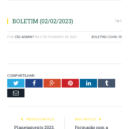
BOLETIM (02/02/2023)
0
POR
CR2-ADMIN7
EM
2 DE FEVEREIRO DE 2023
BOLETINS COVID-19
COMPARTILHAR:
Twitter
Facebook
Google+
Pinterest
LinkedIn
Tumblr
Email
PREVIOUS ARTICLE
NEXT ARTICLE
Planejamento 2023,
Formação com a