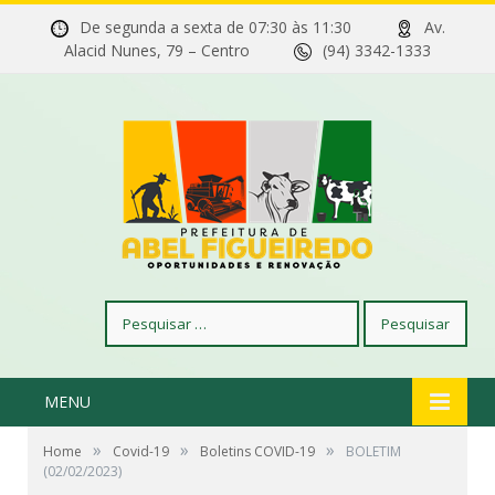
De segunda a sexta de 07:30 às 11:30
Av.
Alacid Nunes, 79 – Centro
(94) 3342-1333
Pesquisar
por:
MENU
»
»
»
Home
Covid-19
Boletins COVID-19
BOLETIM
(02/02/2023)