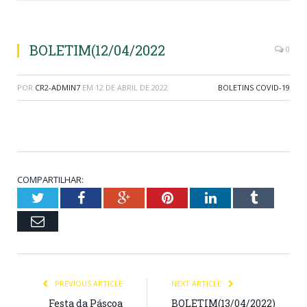
BOLETIM(12/04/2022
0
POR
CR2-ADMIN7
EM
12 DE ABRIL DE 2022
BOLETINS COVID-19
COMPARTILHAR:
Twitter
Facebook
Google+
Pinterest
LinkedIn
Tumblr
Email
PREVIOUS ARTICLE
NEXT ARTICLE
Festa da Páscoa
BOLETIM(13/04/2022)