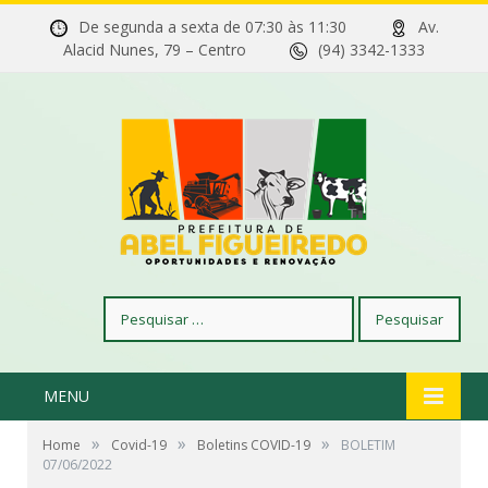
De segunda a sexta de 07:30 às 11:30
Av.
Alacid Nunes, 79 – Centro
(94) 3342-1333
Pesquisar
por:
MENU
»
»
»
Home
Covid-19
Boletins COVID-19
BOLETIM
07/06/2022