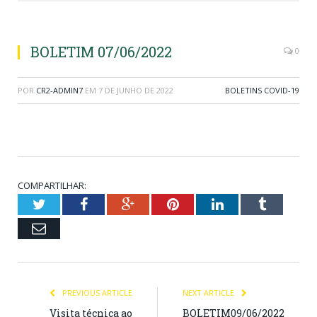
BOLETIM 07/06/2022
0
POR
CR2-ADMIN7
EM
7 DE JUNHO DE 2022
BOLETINS COVID-19
COMPARTILHAR:
Twitter
Facebook
Google+
Pinterest
LinkedIn
Tumblr
Email
PREVIOUS ARTICLE
NEXT ARTICLE
Visita técnica ao
BOLETIM09/06/2022