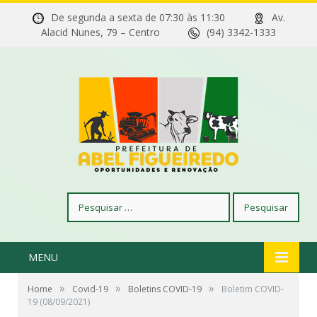
De segunda a sexta de 07:30 às 11:30
Av.
Alacid Nunes, 79 – Centro
(94) 3342-1333
Pesquisar
por:
MENU
»
»
»
Home
Covid-19
Boletins COVID-19
Boletim COVID-
19 (08/09/2021)