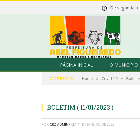
De segunda a
PÁGINA INICIAL
O MUNICÍPIO
»
»
VOCÊ ESTÁ EM:
Home
Covid-19
Boletin
BOLETIM ( 11/01/2023 )
POR
CR2-ADMIN7
EM
11 DE JANEIRO DE 2023