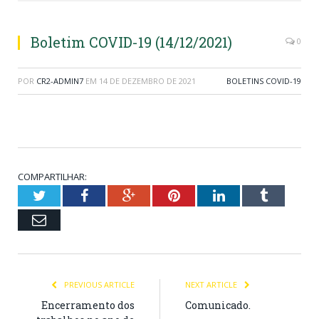
Boletim COVID-19 (14/12/2021)
0
POR
CR2-ADMIN7
EM
14 DE DEZEMBRO DE 2021
BOLETINS COVID-19
COMPARTILHAR:
Twitter
Facebook
Google+
Pinterest
LinkedIn
Tumblr
Email
PREVIOUS ARTICLE
NEXT ARTICLE
Encerramento dos
Comunicado.