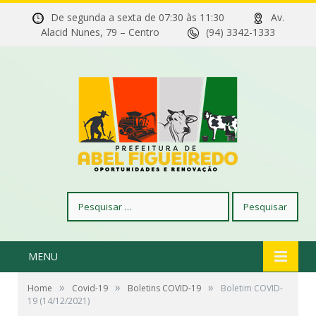
De segunda a sexta de 07:30 às 11:30
Av.
Alacid Nunes, 79 – Centro
(94) 3342-1333
Pesquisar
por:
MENU
»
»
»
Home
Covid-19
Boletins COVID-19
Boletim COVID-
19 (14/12/2021)