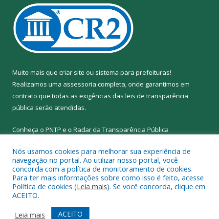
Muito mais que
criar site
ou
sistema para prefeituras
!
Realizamos uma
assessoria
completa, onde garantimos em
contrato que todas as exigências das
leis de transparência
pública
serão atendidas.
Conheça o
PNTP
e o
Radar da Transparência Pública
Nós usamos cookies para melhorar sua experiência de
navegação no portal. Ao utilizar nosso portal, você
concorda com a política de monitoramento de cookies.
Para ter mais informações sobre como isso é feito, acesse
Todos os direitos reservados a Prefeitura Municipal de Abel
Política de cookies (
Leia mais
). Se você concorda, clique em
Figueiredo.
ACEITO.
Mapa do Site
Acessar Área Administrativa
ACEITO
Leia mais