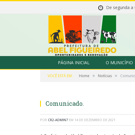
De segunda a
PÁGINA INICIAL
O MUNICÍPIO
»
»
VOCÊ ESTÁ EM:
Home
Notícias
Comunic
Comunicado.
POR
CR2-ADMIN7
EM
14 DE DEZEMBRO DE 2021