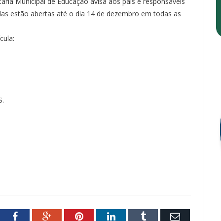
etaria Municipal de Educação avisa aos pais e responsáveis
ulas estão abertas até o dia 14 de dezembro em todas as
cula:
.
S.
tter
Facebook
Google+
Pinterest
LinkedIn
Tumblr
Email