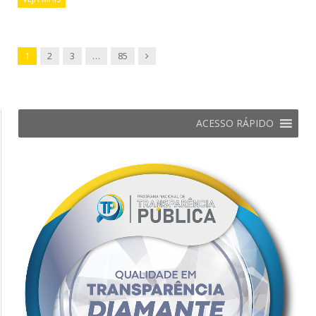
Next
1
2
3
…
85
ACESSO RÁPIDO