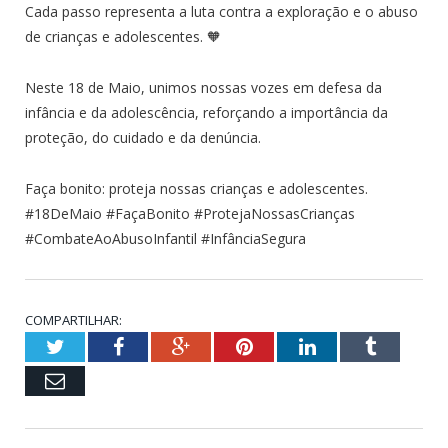
Cada passo representa a luta contra a exploração e o abuso
de crianças e adolescentes. 🧡
Neste 18 de Maio, unimos nossas vozes em defesa da
infância e da adolescência, reforçando a importância da
proteção, do cuidado e da denúncia.
Faça bonito: proteja nossas crianças e adolescentes.
#18DeMaio #FaçaBonito #ProtejaNossasCrianças
#CombateAoAbusoInfantil #InfânciaSegura
COMPARTILHAR:
Twitter
Facebook
Google+
Pinterest
LinkedIn
Tumblr
Email