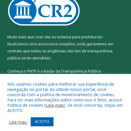
Muito mais que
criar site
ou
sistema para prefeituras
!
Realizamos uma
assessoria
completa, onde garantimos em
contrato que todas as exigências das
leis de transparência
pública
serão atendidas.
Conheça o
PNTP
e o
Radar da Transparência Pública
Nós usamos cookies para melhorar sua experiência de
navegação no portal. Ao utilizar nosso portal, você
concorda com a política de monitoramento de cookies.
Para ter mais informações sobre como isso é feito, acesse
Todos os direitos reservados a Prefeitura Municipal de Abel
Política de cookies (
Leia mais
). Se você concorda, clique em
Figueiredo.
ACEITO.
Mapa do Site
Acessar Área Administrativa
ACEITO
Leia mais
Acessar Webmail