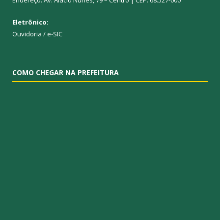
Endereço: Av. Alacid Nunes, 79 – Centro | CEP: 68.527-000
Eletrônico:
Ouvidoria
/
e-SIC
COMO CHEGAR NA PREFEITURA