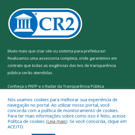
Muito mais que
criar site
ou
sistema para prefeituras
!
Realizamos uma
assessoria
completa, onde garantimos em
contrato que todas as exigências das
leis de transparência
pública
serão atendidas.
Conheça o
PNTP
e o
Radar da Transparência Pública
Nós usamos cookies para melhorar sua experiência de
navegação no portal. Ao utilizar nosso portal, você
concorda com a política de monitoramento de cookies.
Para ter mais informações sobre como isso é feito, acesse
Todos os direitos reservados a Prefeitura Municipal de Abel
Política de cookies (
Leia mais
). Se você concorda, clique em
Figueiredo.
ACEITO.