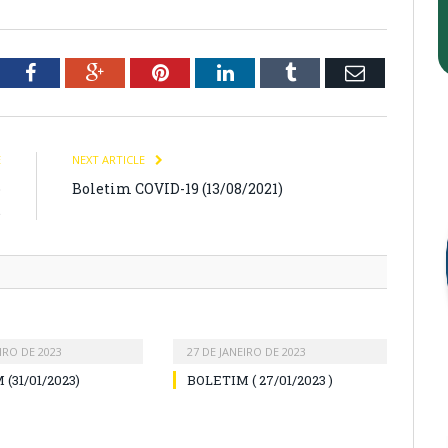
tter
Facebook
Google+
Pinterest
LinkedIn
Tumblr
Email
E
NEXT ARTICLE
o
Boletim COVID-19 (13/08/2021)
.
IRO DE 2023
27 DE JANEIRO DE 2023
(31/01/2023)
BOLETIM ( 27/01/2023 )