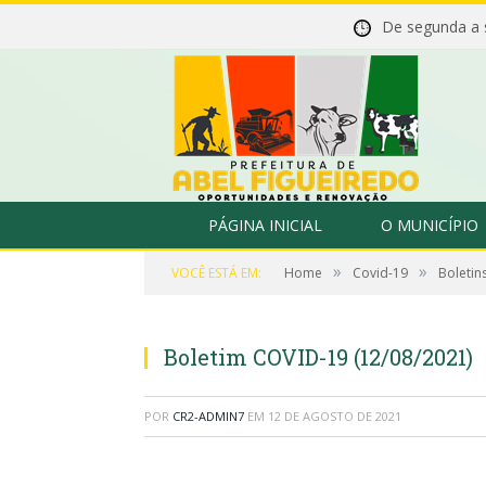
De segunda a
PÁGINA INICIAL
O MUNICÍPIO
»
»
VOCÊ ESTÁ EM:
Home
Covid-19
Boletin
Boletim COVID-19 (12/08/2021)
POR
CR2-ADMIN7
EM
12 DE AGOSTO DE 2021