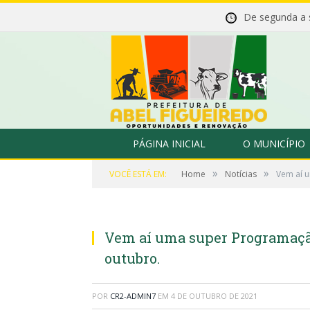
De segunda a
PÁGINA INICIAL
O MUNICÍPIO
»
»
VOCÊ ESTÁ EM:
Home
Notícias
Vem aí u
Vem aí uma super Programação 
outubro.
POR
CR2-ADMIN7
EM
4 DE OUTUBRO DE 2021