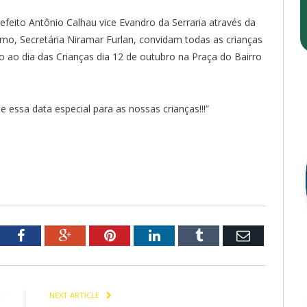
efeito Antônio Calhau vice Evandro da Serraria através da
smo, Secretária Niramar Furlan, convidam todas as crianças
 dia das Crianças dia 12 de outubro na Praça do Bairro
essa data especial para as nossas crianças!!!”
tter
Facebook
Google+
Pinterest
LinkedIn
Tumblr
Email
E
NEXT ARTICLE