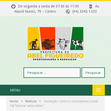
De segunda a sexta de 07:30 às 11:30
Av.
Alacid Nunes, 79 – Centro
(94) 3342-1333
Pesquisar
por:
MENU
»
»
Home
Notícias
Vacinação contra o coronavírus (covid-
19) “Vacinar salva vidas.”