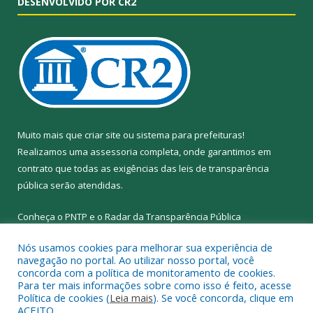
DESENVOLVIDO POR CR2
Muito mais que
criar site
ou
sistema para prefeituras
!
Realizamos uma
assessoria
completa, onde garantimos em
contrato que todas as exigências das
leis de transparência
pública
serão atendidas.
Conheça o
PNTP
e o
Radar da Transparência Pública
Nós usamos cookies para melhorar sua experiência de
navegação no portal. Ao utilizar nosso portal, você
concorda com a política de monitoramento de cookies.
Para ter mais informações sobre como isso é feito, acesse
Todos os direitos reservados a Prefeitura Municipal de Abel
Política de cookies (
Leia mais
). Se você concorda, clique em
Figueiredo.
ACEITO.