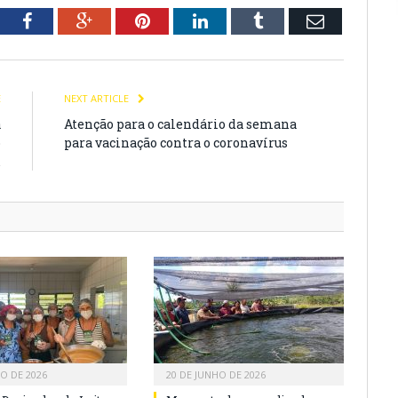
tter
Facebook
Google+
Pinterest
LinkedIn
Tumblr
Email
E
NEXT ARTICLE
a
Atenção para o calendário da semana
o
para vacinação contra o coronavírus
.
HO DE 2026
20 DE JUNHO DE 2026