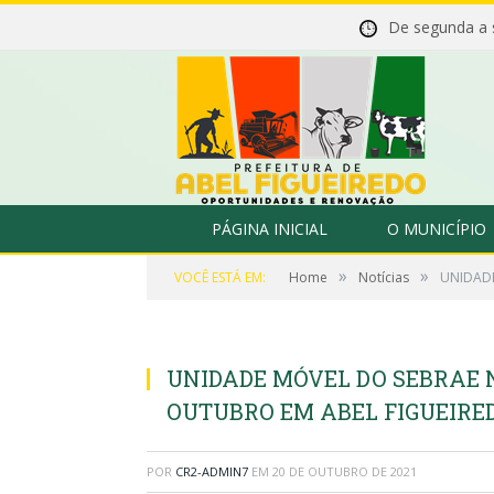
De segunda a
PÁGINA INICIAL
O MUNICÍPIO
»
»
VOCÊ ESTÁ EM:
Home
Notícias
UNIDADE
UNIDADE MÓVEL DO SEBRAE 
OUTUBRO EM ABEL FIGUEIRED
POR
CR2-ADMIN7
EM
20 DE OUTUBRO DE 2021