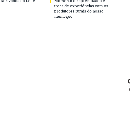
 Derivados do Leite
Momento de aprendizado e
troca de experiências com os
produtores rurais do nosso
município