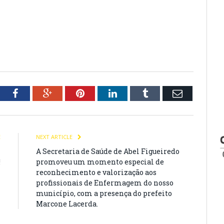
tter
Facebook
Google+
Pinterest
LinkedIn
Tumblr
Email
E
NEXT ARTICLE
l
A Secretaria de Saúde de Abel Figueiredo
!
promoveu um momento especial de
reconhecimento e valorização aos
profissionais de Enfermagem do nosso
município, com a presença do prefeito
Marcone Lacerda.