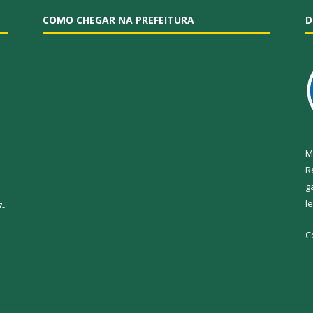
COMO CHEGAR NA PREFEITURA
D
M
R
g
l
7-
C