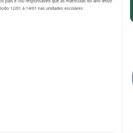
s pais e /ou responsáveis que as matrículas do ano letivo
odo 12/01 à 14/01 nas unidades escolares .