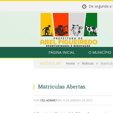
De segunda a
PÁGINA INICIAL
O MUNICÍPIO
»
»
VOCÊ ESTÁ EM:
Home
Notícias
Matrícul
Matrículas Abertas.
POR
CR2-ADMIN7
EM
12 DE JANEIRO DE 2022