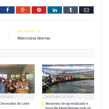
tter
Facebook
Google+
Pinterest
LinkedIn
Tumblr
Email
E
NEXT ARTICLE
.
Matrículas Abertas.
HO DE 2026
20 DE JUNHO DE 2026
 Derivados do Leite
Momento de aprendizado e
troca de experiências com os