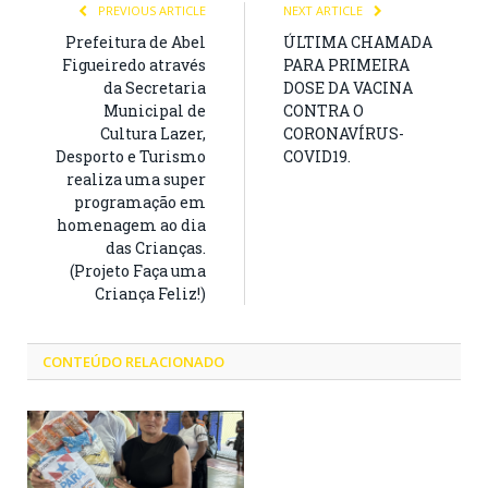
PREVIOUS ARTICLE
NEXT ARTICLE
Prefeitura de Abel
ÚLTIMA CHAMADA
Figueiredo através
PARA PRIMEIRA
da Secretaria
DOSE DA VACINA
Municipal de
CONTRA O
Cultura Lazer,
CORONAVÍRUS-
Desporto e Turismo
COVID19.
realiza uma super
programação em
homenagem ao dia
das Crianças.
(Projeto Faça uma
Criança Feliz!)
CONTEÚDO RELACIONADO