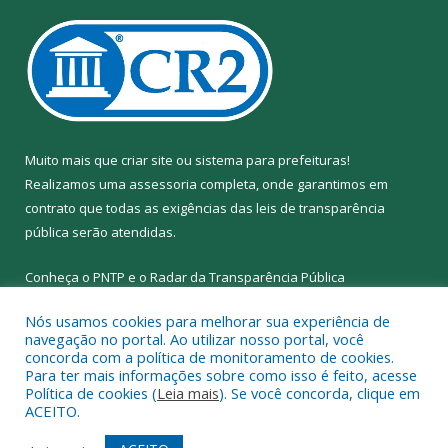
Muito mais que
criar site
ou
sistema para prefeituras
!
Realizamos uma
assessoria
completa, onde garantimos em
contrato que todas as exigências das
leis de transparência
pública
serão atendidas.
Conheça o
PNTP
e o
Radar da Transparência Pública
Nós usamos cookies para melhorar sua experiência de
navegação no portal. Ao utilizar nosso portal, você
concorda com a política de monitoramento de cookies.
Para ter mais informações sobre como isso é feito, acesse
Todos os direitos reservados a Prefeitura Municipal de Abel
Política de cookies (
Leia mais
). Se você concorda, clique em
Figueiredo.
ACEITO.
Mapa do Site
Acessar Área Administrativa