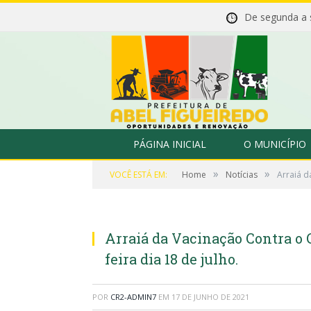
De segunda a
PÁGINA INICIAL
O MUNICÍPIO
»
»
VOCÊ ESTÁ EM:
Home
Notícias
Arraiá d
Arraiá da Vacinação Contra o 
feira dia 18 de julho.
POR
CR2-ADMIN7
EM
17 DE JUNHO DE 2021