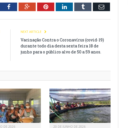
tter
Facebook
Google+
Pinterest
LinkedIn
Tumblr
Email
E
NEXT ARTICLE
s
Vacinação Contra o Coronavírus (covid-19)
e
durante todo dia desta sexta feira 18 de
o
junho para o público alvo de 50 a 59 anos.
h
HO DE 2026
20 DE JUNHO DE 2026