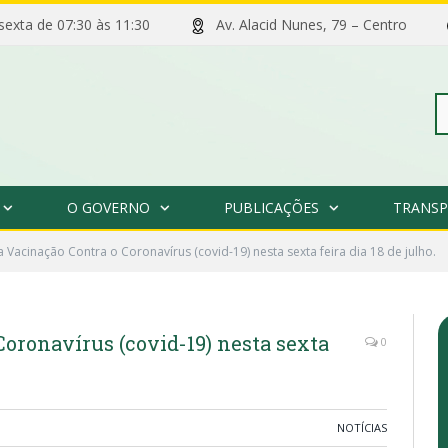
 sexta de 07:30 às 11:30
Av. Alacid Nunes, 79 – Centro
Pe
O GOVERNO
PUBLICAÇÕES
TRANSP
po
a Vacinação Contra o Coronavírus (covid-19) nesta sexta feira dia 18 de julho.
Coronavírus (covid-19) nesta sexta
0
NOTÍCIAS