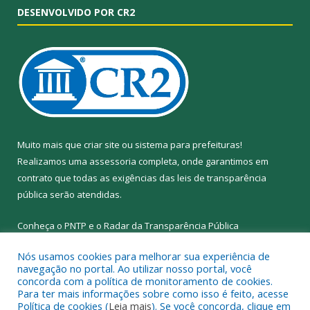
DESENVOLVIDO POR CR2
Muito mais que
criar site
ou
sistema para prefeituras
!
Realizamos uma
assessoria
completa, onde garantimos em
contrato que todas as exigências das
leis de transparência
pública
serão atendidas.
Conheça o
PNTP
e o
Radar da Transparência Pública
Nós usamos cookies para melhorar sua experiência de
navegação no portal. Ao utilizar nosso portal, você
concorda com a política de monitoramento de cookies.
Para ter mais informações sobre como isso é feito, acesse
Todos os direitos reservados a Prefeitura Municipal de Abel
Política de cookies (
Leia mais
). Se você concorda, clique em