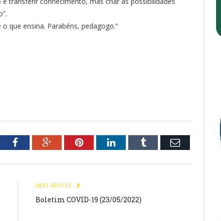
 é transferir conhecimento, mas criar as possibilidades
o”.
e o que ensina. Parabéns, pedagogo.”
tter
Facebook
Google+
Pinterest
LinkedIn
Tumblr
Email
E
NEXT ARTICLE
e
Boletim COVID-19 (23/05/2022)
s
.