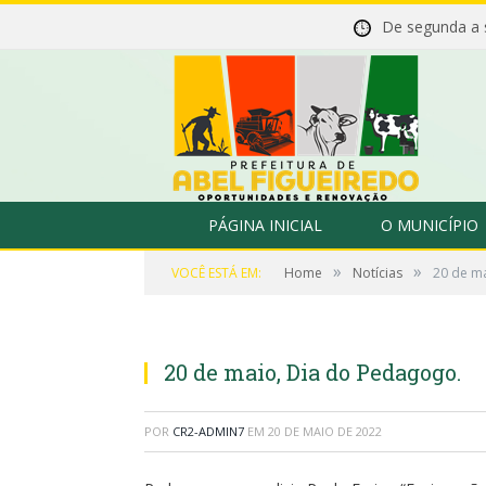
De segunda a
PÁGINA INICIAL
O MUNICÍPIO
»
»
VOCÊ ESTÁ EM:
Home
Notícias
20 de m
20 de maio, Dia do Pedagogo.
POR
CR2-ADMIN7
EM
20 DE MAIO DE 2022