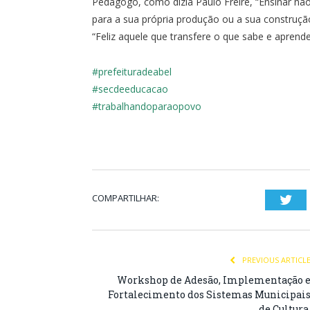
Pedagogo, como dizia Paulo Freire, “Ensinar não
para a sua própria produção ou a sua construçã
“Feliz aquele que transfere o que sabe e aprend
#prefeituradeabel
#secdeeducacao
#trabalhandoparaopovo
COMPARTILHAR:
Twi
PREVIOUS ARTICL
Workshop de Adesão, Implementação 
Fortalecimento dos Sistemas Municipai
de Cultura