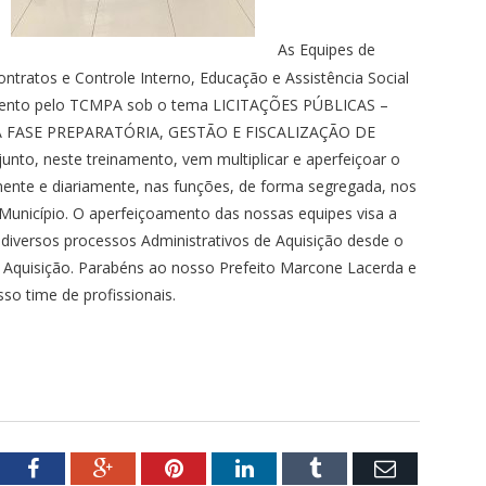
As Equipes de
ntratos e Controle Interno, Educação e Assistência Social
namento pelo TCMPA sob o tema LICITAÇÕES PÚBLICAS –
A FASE PREPARATÓRIA, GESTÃO E FISCALIZAÇÃO DE
to, neste treinamento, vem multiplicar e aperfeiçoar o
mente e diariamente, nas funções, de forma segregada, nos
unicípio. O aperfeiçoamento das nossas equipes visa a
 diversos processos Administrativos de Aquisição desde o
Aquisição. Parabéns ao nosso Prefeito Marcone Lacerda e
sso time de profissionais.
tter
Facebook
Google+
Pinterest
LinkedIn
Tumblr
Email