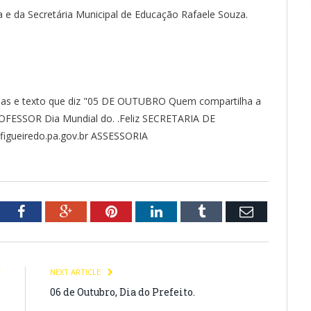
ia e da Secretária Municipal de Educação Rafaele Souza.
tter
Facebook
Google+
Pinterest
LinkedIn
Tumblr
Email
E
NEXT ARTICLE
e
06 de Outubro, Dia do Prefeito.
°