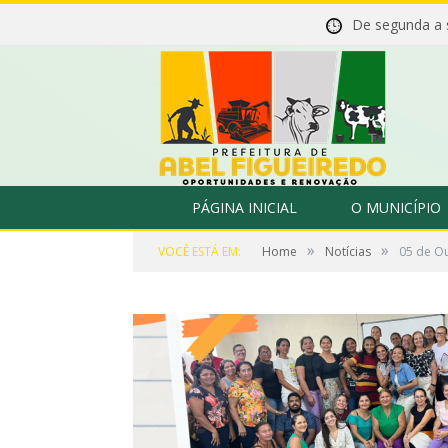
De segunda a
PÁGINA INICIAL
O MUNICÍPIO
»
»
VOCÊ ESTÁ EM:
Home
Notícias
05 de Ou