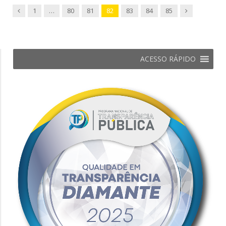
Previous
Next
1
…
80
81
82
83
84
85
ACESSO RÁPIDO