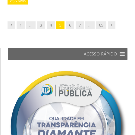
VEJA MAIS
Previous
Next
1
…
3
4
5
6
7
…
85
ACESSO RÁPIDO