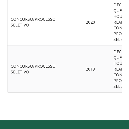
DECLA
QUE N
HOUVE 
CONCURSO/PROCESSO
2020
REALIZ
SELETIVO
CONCU
PROCES
SELETI
DECLA
QUE N
HOUVE 
CONCURSO/PROCESSO
2019
REALIZ
SELETIVO
CONCU
PROCES
SELETI