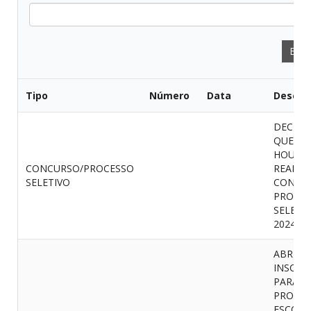
Expo
Tipo
Número
Data
Descri
DECLA
QUE N
HOUVE 
CONCURSO/PROCESSO
REALIZ
SELETIVO
CONCU
PROCES
SELETI
2024
ABRE
INSCRI
PARA O
PROCES
ESCOLH