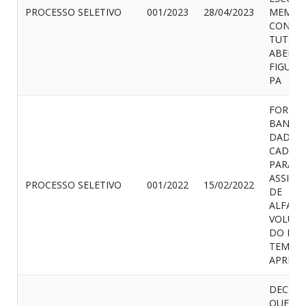
PROCESSO SELETIVO
001/2023
28/04/2023
MEMBR
CONSE
TUTELA
ABEL
FIGUEIR
PA
FORMA
BANCO
DADOS 
CADAS
PARA
ASSIST
PROCESSO SELETIVO
001/2022
15/02/2022
DE
ALFABE
VOLUNT
DO PR
TEMPO
APREN
DECLA
QUE N